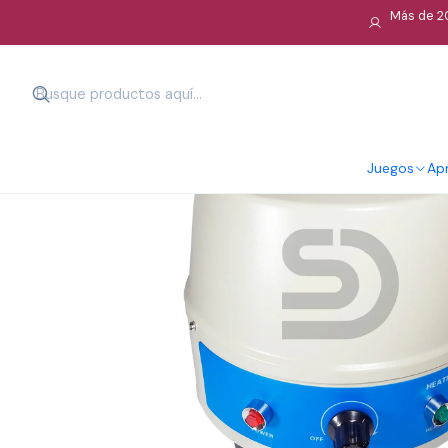
Más de 20
Juegos
Apr