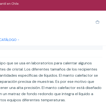
ntil en Chile.
.
or 100Ml
arro
Comprar ahora
Cotizar
 CATÁLOGO -
ones
ipo que se usa en laboratorios para calentar algunos
tes de cristal. Los diferentes tamaños de los recipientes
antidades específicas de líquidos. El manto calefactor se
reparación precisa de muestras. Es por ese motivo que
ener una alta precisión. El manto calefactor está diseñado
n un matraz de fondo redondo que integra el líquido a
stos equipos diferentes temperaturas.