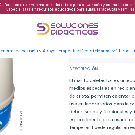
 años desarrollando material didáctico para educación y estimulación infa
Especialistas en recursos educativos para aulas, terapeutas y familias
|
Manto calefact
Agregar al C
Cantidad
endizaje
Inclusión y Apoyo Terapéutico
Deporte
Marcas
Ofertas
-
Mostrar stock de ubicaci
DESCRIPCIÓN
El manto calefactor es un equ
medios especiales en recipien
de cristal permiten calentar c
usa en laboratorios para la p
deben ser muy funcionales y t
especialmente para usarlo co
temperar. Puede regular en e