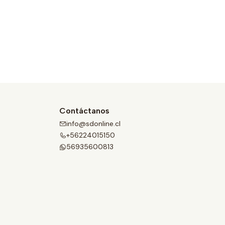
Contáctanos
info@sdonline.cl
+56224015150
56935600813