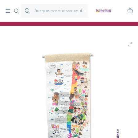
Más de 20 años desarrollando material didáctico para educación
y estimulación infantil en Chile.
Especialistas en recursos educativos para aulas, terapeutas y
familias.