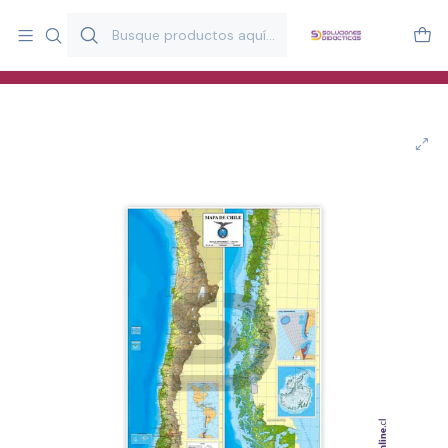
Más de 20 años desarrollando material didáctico para educación
y estimulación infantil en Chile.
Especialistas en recursos educativos para aulas, terapeutas y
familias.