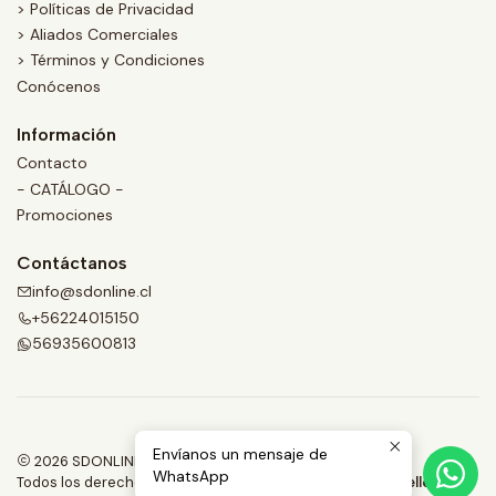
> Políticas de Privacidad
> Aliados Comerciales
> Términos y Condiciones
Conócenos
Información
Contacto
- CATÁLOGO -
Promociones
Contáctanos
info@sdonline.cl
+56224015150
56935600813
Envíanos un mensaje de
2026 SDONLINE.
WhatsApp
Todos los derechos reservados.
Desarrollado por Jumpseller
.