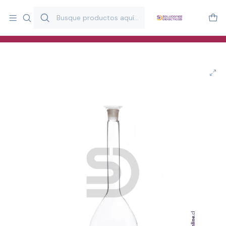
Más de 20 años desarrollando material didáctico para educación
y estimulación infantil en Chile.
Especialistas en recursos educativos para aulas, terapeutas y
familias.