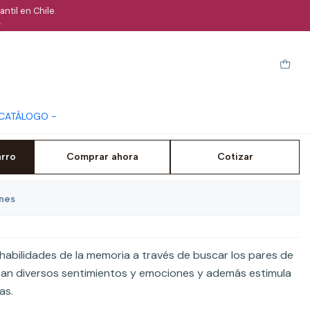
ntil en Chile.
.
ociones - Vol 1
 CATÁLOGO -
arro
Comprar ahora
Cotizar
ones
 habilidades de la memoria a través de buscar los pares de
an diversos sentimientos y emociones y además estimula
as.