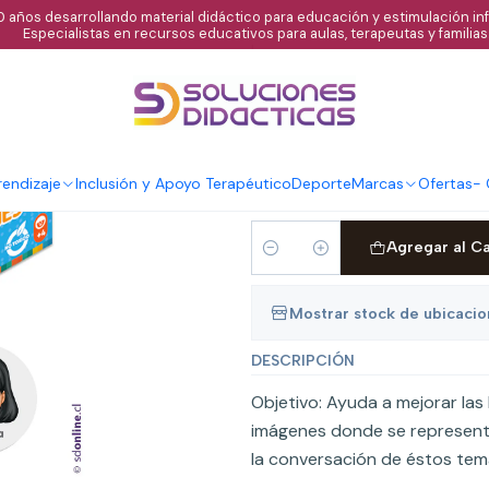
 años desarrollando material didáctico para educación y estimulación infa
Especialistas en recursos educativos para aulas, terapeutas y familias
|
Memorice de em
TIPO
Normal
ECO
endizaje
Inclusión y Apoyo Terapéutico
Deporte
Marcas
Ofertas
-
Agregar al C
Cantidad
Mostrar stock de ubicaci
DESCRIPCIÓN
Objetivo: Ayuda a mejorar las
imágenes donde se represent
la conversación de éstos tem