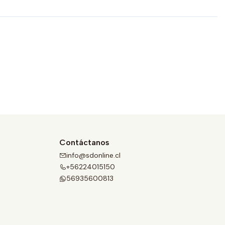
Contáctanos
info@sdonline.cl
+56224015150
56935600813