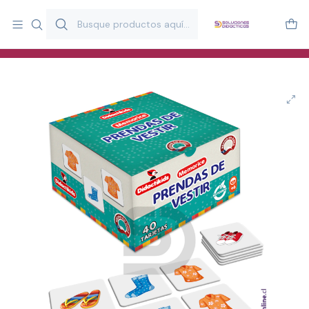
Más de 20 años desarrollando material didáctico para educación
y estimulación infantil en Chile.
Especialistas en recursos educativos para aulas, terapeutas y
familias.