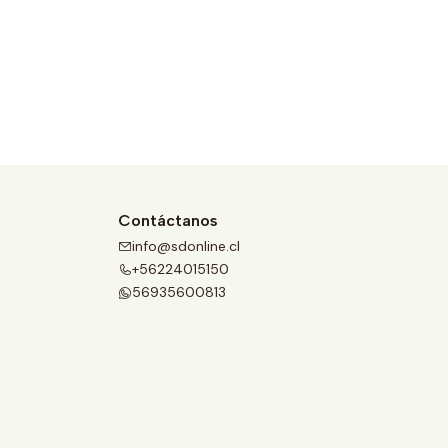
Contáctanos
info@sdonline.cl
+56224015150
56935600813