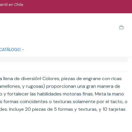
ntil en Chile.
.
l formas y texturas
Cotizar
 CATÁLOGO -
ones
a llena de diversión! Colores, piezas de engrane con ricas
 camellones, y rugosas) proporcionan una gran manera de
ño y fortalecer las habilidades motoras finas. Meta la mano
s formas coincidentes o texturas solamente por el tacto, o
ades. Incluye 20 piezas de 5 formas y texturas, y 10 tarjetas