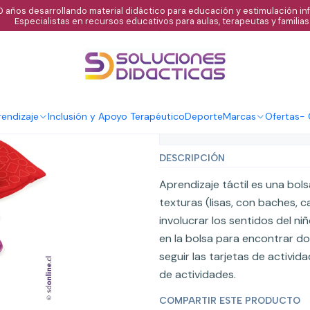
 años desarrollando material didáctico para educación y estimulación infa
Especialistas en recursos educativos para aulas, terapeutas y familias
|
Memorice tácti
endizaje
Inclusión y Apoyo Terapéutico
Deporte
Marcas
Ofertas
-
Mostrar stock de ubicaci
DESCRIPCIÓN
Aprendizaje táctil es una bols
texturas (lisas, con baches,
involucrar los sentidos del ni
en la bolsa para encontrar do
seguir las tarjetas de activid
de actividades.
COMPARTIR ESTE PRODUCTO