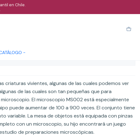
ntil en Chile.
.
tálico con accesorios
Cotizar
 CATÁLOGO -
ones
criaturas vivientes, algunas de las cuales podemos ver
 algunas de las cuales son tan pequeñas que para
 microscopio. El microscopio MS002 está especialmente
uipo puede aumentar de 100 a 900 veces. El conjunto tiene
o variable. La mesa de objetos está equipada con pinzas
pleto con un microscopio, su hijo encontrará un juego
l estudio de preparaciones microscópicas.