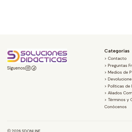
Categorías
> Contacto
> Preguntas F
Síguenos
> Medios de 
> Devolucion
> Políticas de
> Aliados Com
> Términos y 
Conócenos
2026 SDONLINE.