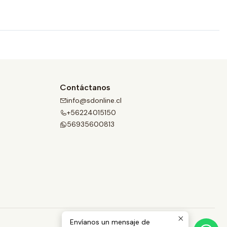
Contáctanos
info@sdonline.cl
+56224015150
56935600813
Envíanos un mensaje de