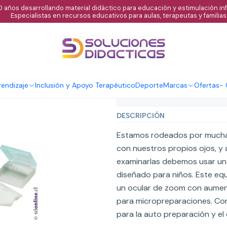
 años desarrollando material didáctico para educación y estimulación infa
Especialistas en recursos educativos para aulas, terapeutas y familias
|
Microscopio me
endizaje
Inclusión y Apoyo Terapéutico
Deporte
Marcas
Ofertas
-
Mostrar stock de ubicaci
DESCRIPCIÓN
Estamos rodeados por muchas 
con nuestros propios ojos, y
examinarlas debemos usar un
diseñado para niños. Este eq
un ocular de zoom con aument
para micropreparaciones. Com
para la auto preparación y e