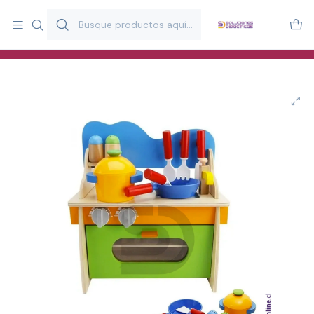
Más de 20 años desarrollando material didáctico para educación
y estimulación infantil en Chile.
Especialistas en recursos educativos para aulas, terapeutas y
familias.