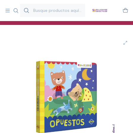
Más de 20 años desarrollando material didáctico para educación
y estimulación infantil en Chile.
Especialistas en recursos educativos para aulas, terapeutas y
familias.