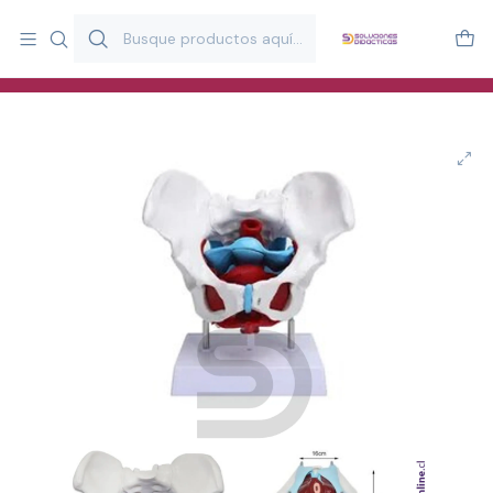
Más de 20 años desarrollando material didáctico para educación
y estimulación infantil en Chile.
Especialistas en recursos educativos para aulas, terapeutas y
familias.