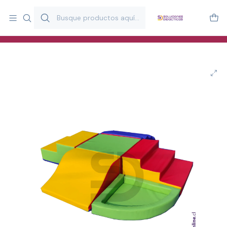
Más de 20 años desarrollando material didáctico para educación
y estimulación infantil en Chile.
Especialistas en recursos educativos para aulas, terapeutas y
familias.