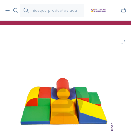
Más de 20 años desarrollando material didáctico para educación
y estimulación infantil en Chile.
Especialistas en recursos educativos para aulas, terapeutas y
familias.