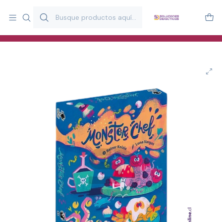
Más de 20 años desarrollando material didáctico para educación
y estimulación infantil en Chile.
Especialistas en recursos educativos para aulas, terapeutas y
familias.