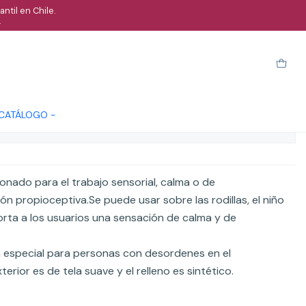
ntil en Chile.
.
utico para calma
arro
Comprar ahora
Cotizar
 CATÁLOGO -
ones
nado para el trabajo sensorial, calma o de
n propioceptiva.Se puede usar sobre las rodillas, el niño
orta a los usuarios una sensación de calma y de
especial para personas con desordenes en el
erior es de tela suave y el relleno es sintético.