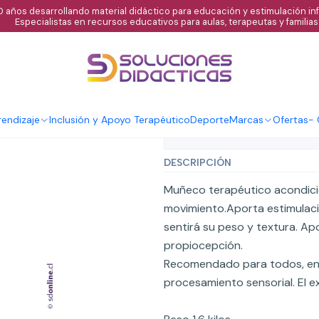
 años desarrollando material didáctico para educación y estimulación infa
Especialistas en recursos educativos para aulas, terapeutas y familias
|
Muñeco terapé
Agregar al C
Cantidad
endizaje
Inclusión y Apoyo Terapéutico
Deporte
Marcas
Ofertas
-
Mostrar stock de ubicaci
DESCRIPCIÓN
Muñeco terapéutico acondicio
movimiento.Aporta estimulació
sentirá su peso y textura. Ap
propiocepción.
Recomendado para todos, en 
procesamiento sensorial. El ext