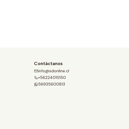
Contáctanos
info@sdonline.cl
+56224015150
56935600813