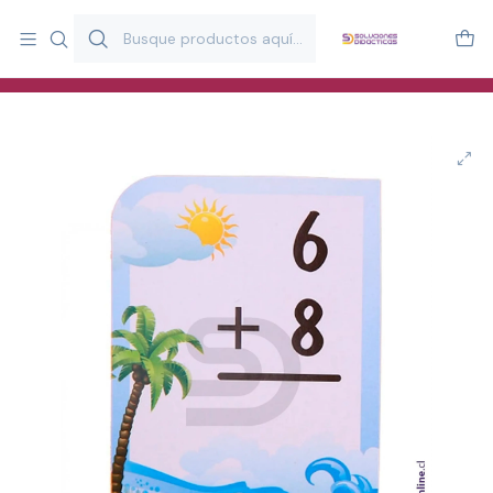
Más de 20 años desarrollando material didáctico para educación
y estimulación infantil en Chile.
Especialistas en recursos educativos para aulas, terapeutas y
familias.