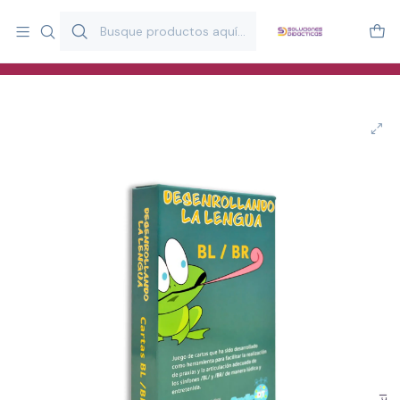
Más de 20 años desarrollando material didáctico para educación
y estimulación infantil en Chile.
Especialistas en recursos educativos para aulas, terapeutas y
familias.