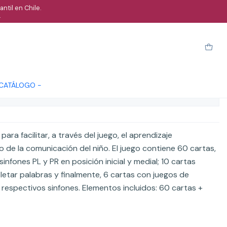
ntil en Chile.
.
esenrollando la lengua PL-PR
arro
Comprar ahora
Cotizar
 CATÁLOGO -
ones
ara facilitar, a través del juego, el aprendizaje
o de la comunicación del niño. El juego contiene 60 cartas,
infones PL y PR en posición inicial y medial; 10 cartas
letar palabras y finalmente, 6 cartas con juegos de
s respectivos sinfones. Elementos incluidos: 60 cartas +