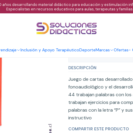
 años desarrollando material didáctico para educación y estimulación infa
Especialistas en recursos educativos para aulas, terapeutas y familias
|
Naipe cartas d
Agregar al C
Cantidad
endizaje
Inclusión y Apoyo Terapéutico
Deporte
Marcas
Ofertas
-
Mostrar stock de ubicaci
DESCRIPCIÓN
Juego de cartas desarrollado p
fonoaudiológico y el desarroll
44 trabajan palabras con los s
trabajan ejercicios para comp
palabras con la letra “P” y su
instructivo
COMPARTIR ESTE PRODUCTO