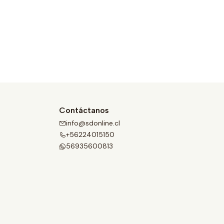
Contáctanos
info@sdonline.cl
+56224015150
56935600813