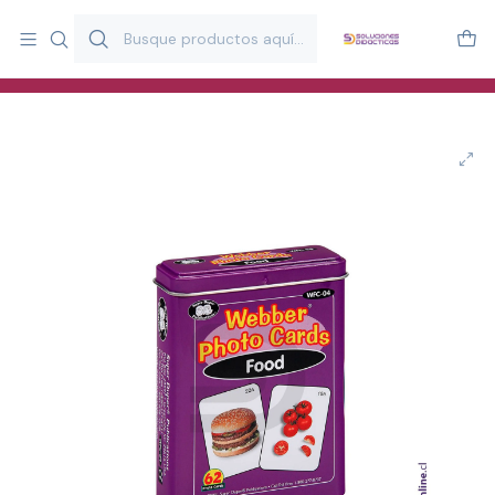
Más de 20 años desarrollando material didáctico para educación
y estimulación infantil en Chile.
Especialistas en recursos educativos para aulas, terapeutas y
familias.