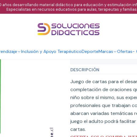
 años desarrollando material didáctico para educación y estimulación infa
Especialistas en recursos educativos para aulas, terapeutas y familias
|
Naipe yo y mis
Agregar al C
Cantidad
endizaje
Inclusión y Apoyo Terapéutico
Deporte
Marcas
Ofertas
-
Mostrar stock de ubicaci
DESCRIPCIÓN
Juego de cartas para el desa
completación de oraciones que
niño sobre sí mismo, sus expe
profesionales que trabajan c
abarcan variadas temáticas r
juego el adulto podrá facilitar
cartas.