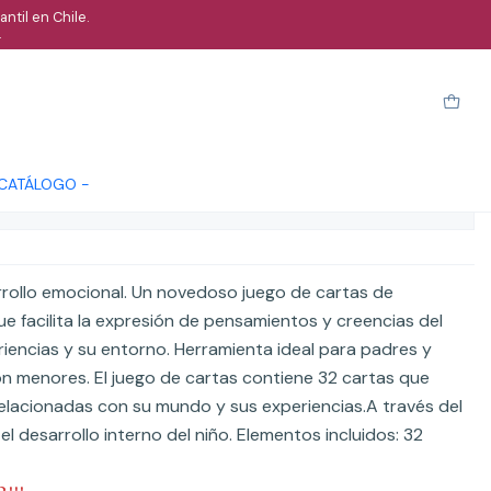
ntil en Chile.
.
 Pensamientos
arro
Comprar ahora
Cotizar
 CATÁLOGO -
ones
rrollo emocional. Un novedoso juego de cartas de
 facilita la expresión de pensamientos y creencias del
riencias y su entorno. Herramienta ideal para padres y
on menores. El juego de cartas contiene 32 cartas que
elacionadas con su mundo y sus experiencias.A través del
 el desarrollo interno del niño. Elementos incluidos: 32