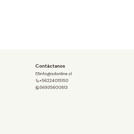
Contáctanos
info@sdonline.cl
+56224015150
56935600813