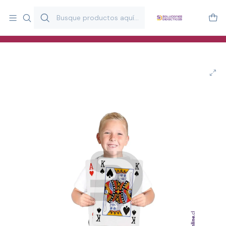
Más de 20 años desarrollando material didáctico para educación
y estimulación infantil en Chile.
Especialistas en recursos educativos para aulas, terapeutas y
familias.