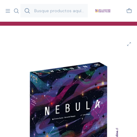
Más de 20 años desarrollando material didáctico para educación
y estimulación infantil en Chile.
Especialistas en recursos educativos para aulas, terapeutas y
familias.