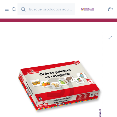
Más de 20 años desarrollando material didáctico para educación
y estimulación infantil en Chile.
Especialistas en recursos educativos para aulas, terapeutas y
familias.