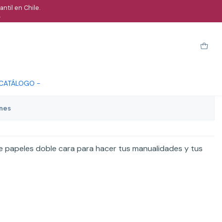
ntil en Chile.
.
ido 50x70 cms diferentes
Cotizar
 CATÁLOGO -
ones
de papeles doble cara para hacer tus manualidades y tus