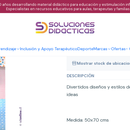
 años desarrollando material didáctico para educación y estimulación infa
Especialistas en recursos educativos para aulas, terapeutas y familias
|
Papel entreten
diseños
endizaje
Inclusión y Apoyo Terapéutico
Deporte
Marcas
Ofertas
-
Mostrar stock de ubicaci
DESCRIPCIÓN
Divertidos diseños y estilos 
ideas
Medida: 50x70 cms