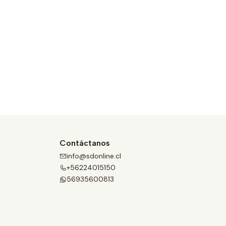
Contáctanos
info@sdonline.cl
+56224015150
56935600813