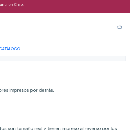
ntil en Chile.
.
sultas
Cotizar
 CATÁLOGO -
ones
ores impresos por detrás.
os son tamaño real y tienen impreso al reverso por los