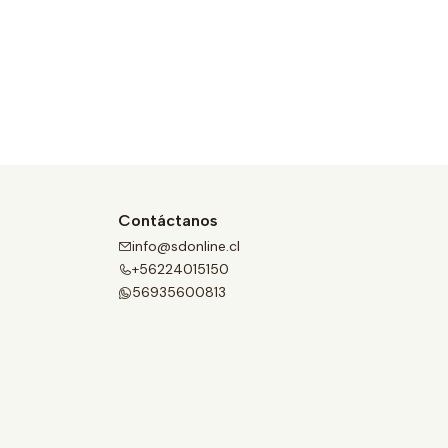
Contáctanos
info@sdonline.cl
+56224015150
56935600813