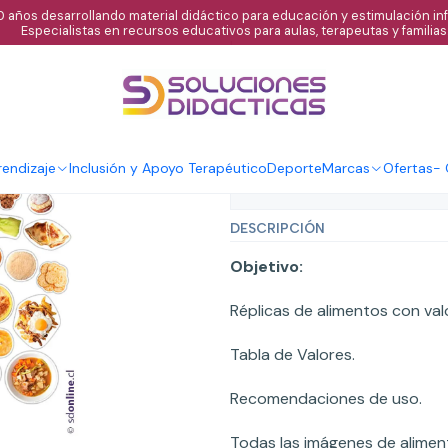
 años desarrollando material didáctico para educación y estimulación infa
Especialistas en recursos educativos para aulas, terapeutas y familias
|
Paquete de con
endizaje
Inclusión y Apoyo Terapéutico
Deporte
Marcas
Ofertas
-
Mostrar stock de ubicaci
DESCRIPCIÓN
Objetivo:
Réplicas de alimentos con val
Tabla de Valores.
Recomendaciones de uso.
Todas las imágenes de aliment