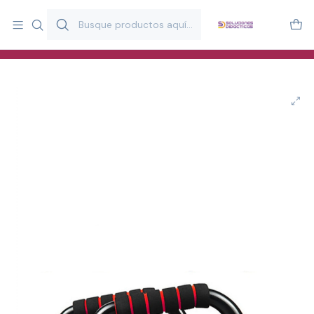
Más de 20 años desarrollando material didáctico para educación
y estimulación infantil en Chile.
Especialistas en recursos educativos para aulas, terapeutas y
familias.