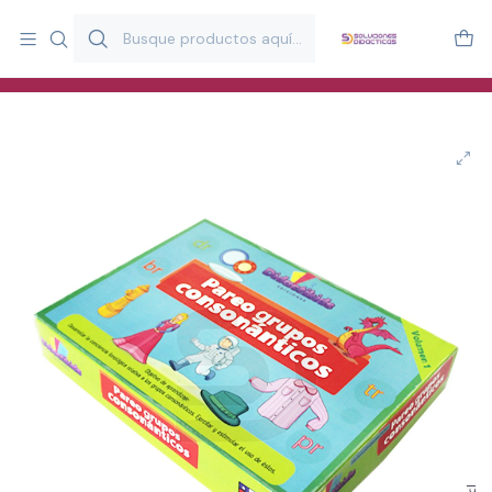
Más de 20 años desarrollando material didáctico para educación
y estimulación infantil en Chile.
Especialistas en recursos educativos para aulas, terapeutas y
familias.