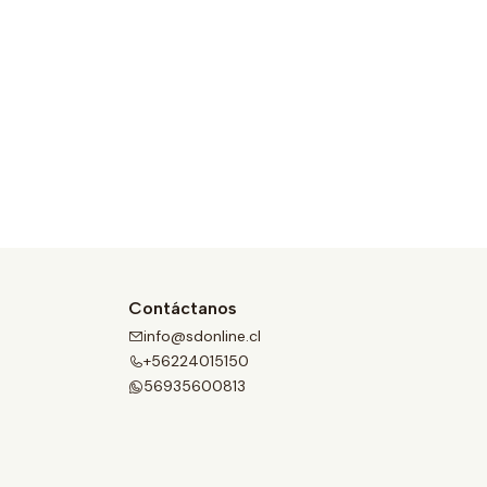
Contáctanos
info@sdonline.cl
+56224015150
56935600813