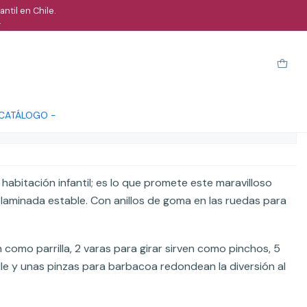
ntil en Chile.
.
e amigos
arro
Comprar ahora
Cotizar
 CATÁLOGO -
ones
abitación infantil; es lo que promete este maravilloso
laminada estable. Con anillos de goma en las ruedas para
.
como parrilla, 2 varas para girar sirven como pinchos, 5
lle y unas pinzas para barbacoa redondean la diversión al