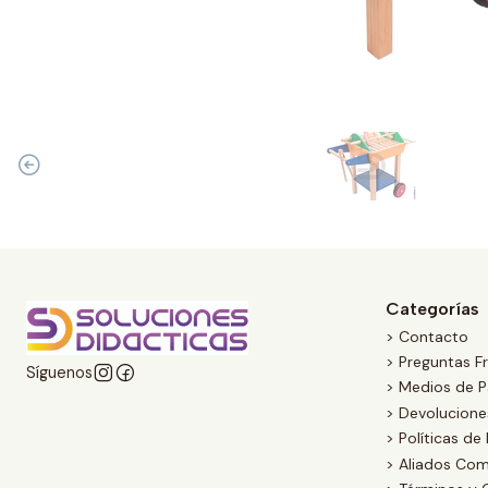
Categorías
> Contacto
> Preguntas F
Síguenos
> Medios de 
> Devolucion
> Políticas de
> Aliados Com