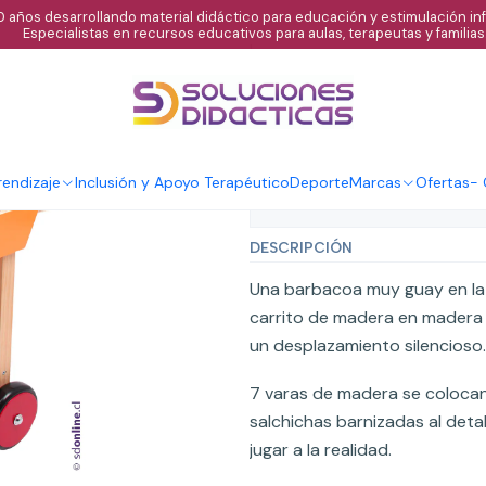
 años desarrollando material didáctico para educación y estimulación infa
Especialistas en recursos educativos para aulas, terapeutas y familias
|
Parrillitas entr
Agregar al C
Cantidad
endizaje
Inclusión y Apoyo Terapéutico
Deporte
Marcas
Ofertas
-
Mostrar stock de ubicaci
DESCRIPCIÓN
Una barbacoa muy guay en la h
carrito de madera en madera 
un desplazamiento silencioso
7 varas de madera se colocan 
salchichas barnizadas al deta
jugar a la realidad.