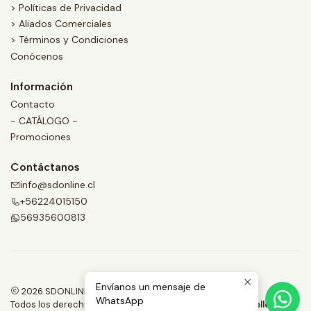
> Políticas de Privacidad
> Aliados Comerciales
> Términos y Condiciones
Conócenos
Información
Contacto
- CATÁLOGO -
Promociones
Contáctanos
info@sdonline.cl
+56224015150
56935600813
Envíanos un mensaje de
2026 SDONLINE.
WhatsApp
Todos los derechos reservados.
Desarrollado por Jumpseller
.