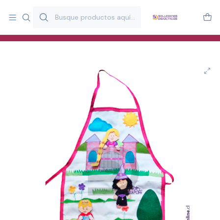
Más de 20 años desarrollando material didáctico para educación
y estimulación infantil en Chile.
Especialistas en recursos educativos para aulas, terapeutas y
familias.