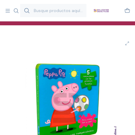
Más de 20 años desarrollando material didáctico para educación
y estimulación infantil en Chile.
Especialistas en recursos educativos para aulas, terapeutas y
familias.