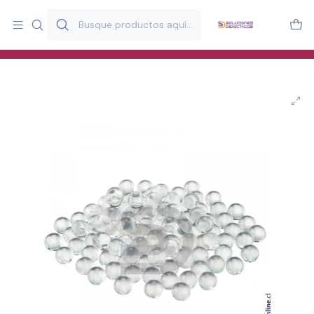
Más de 20 años desarrollando material didáctico para educación
y estimulación infantil en Chile.
Especialistas en recursos educativos para aulas, terapeutas y
familias.