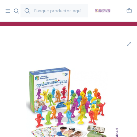
Más de 20 años desarrollando material didáctico para educación
y estimulación infantil en Chile.
Especialistas en recursos educativos para aulas, terapeutas y
familias.