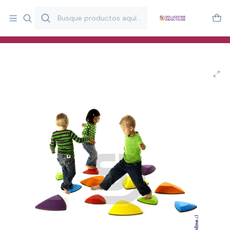
Más de 20 años desarrollando material didáctico para educación
y estimulación infantil en Chile.
Especialistas en recursos educativos para aulas, terapeutas y
familias.