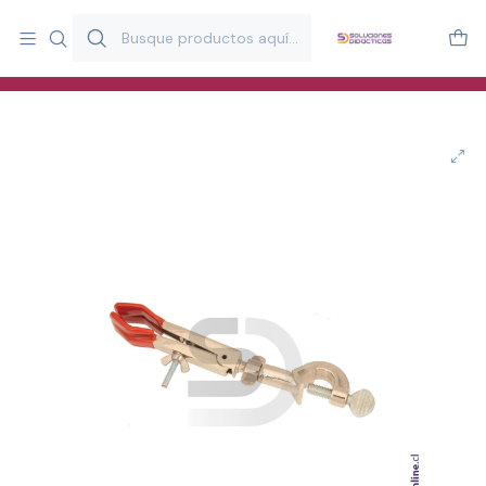
Más de 20 años desarrollando material didáctico para educación
y estimulación infantil en Chile.
Especialistas en recursos educativos para aulas, terapeutas y
familias.