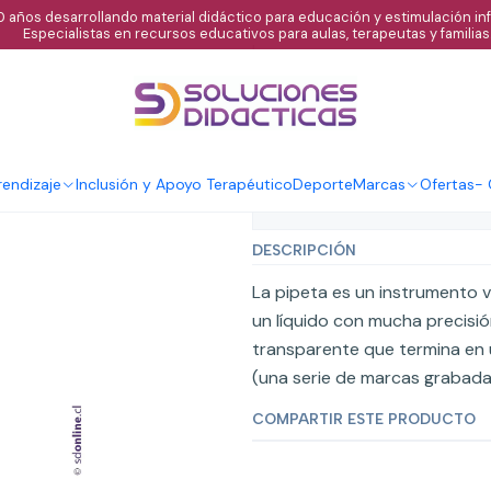
 años desarrollando material didáctico para educación y estimulación infa
Especialistas en recursos educativos para aulas, terapeutas y familias
|
Pipeta vidrio g
Agregar al C
Cantidad
endizaje
Inclusión y Apoyo Terapéutico
Deporte
Marcas
Ofertas
-
Mostrar stock de ubicaci
DESCRIPCIÓN
La pipeta es un instrumento v
un líquido con mucha precisió
transparente que termina en 
(una serie de marcas grabadas
COMPARTIR ESTE PRODUCTO