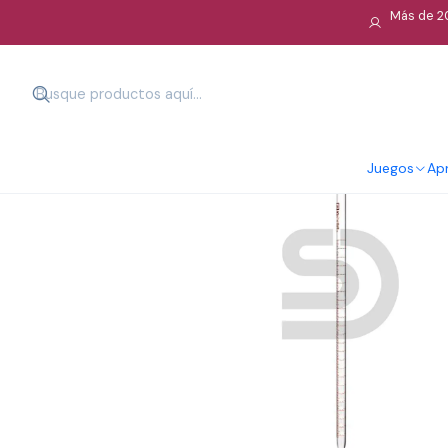
Más de 20
Juegos
Apr