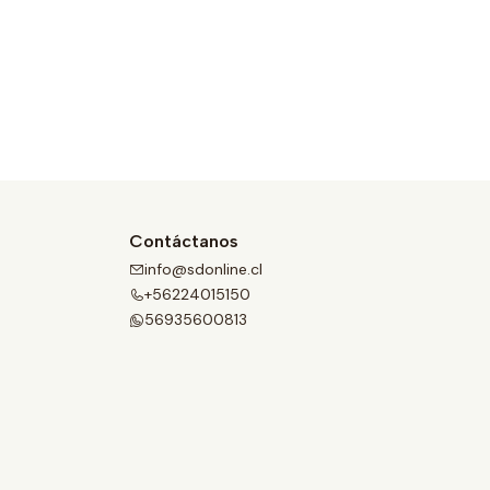
Contáctanos
info@sdonline.cl
+56224015150
56935600813