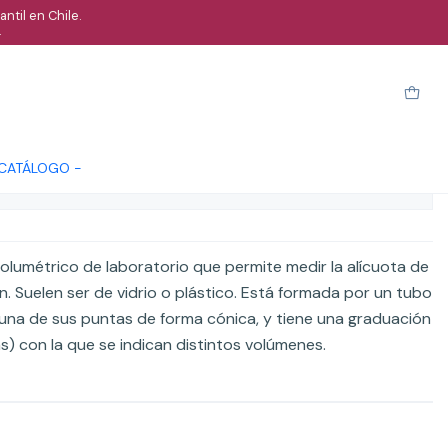
ntil en Chile.
.
raduada de 1Ml 1 A 10
arro
Comprar ahora
Cotizar
 CATÁLOGO -
ones
olumétrico de laboratorio que permite medir la alícuota de
n. Suelen ser de vidrio o plástico. Está formada por un tubo
una de sus puntas de forma cónica, y tiene una graduación
) con la que se indican distintos volúmenes.