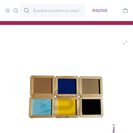
Más de 20 años desarrollando material didáctico para educación
y estimulación infantil en Chile.
Especialistas en recursos educativos para aulas, terapeutas y
familias.