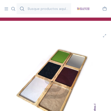
Más de 20 años desarrollando material didáctico para educación
y estimulación infantil en Chile.
Especialistas en recursos educativos para aulas, terapeutas y
familias.