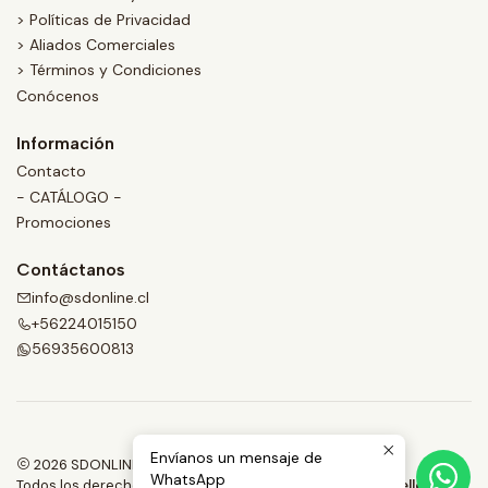
> Políticas de Privacidad
> Aliados Comerciales
> Términos y Condiciones
Conócenos
Información
Contacto
- CATÁLOGO -
Promociones
Contáctanos
info@sdonline.cl
+56224015150
56935600813
Envíanos un mensaje de
2026 SDONLINE.
WhatsApp
Todos los derechos reservados.
Desarrollado por Jumpseller
.