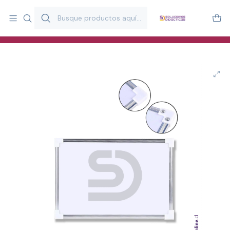
Más de 20 años desarrollando material didáctico para educación
y estimulación infantil en Chile.
Especialistas en recursos educativos para aulas, terapeutas y
familias.