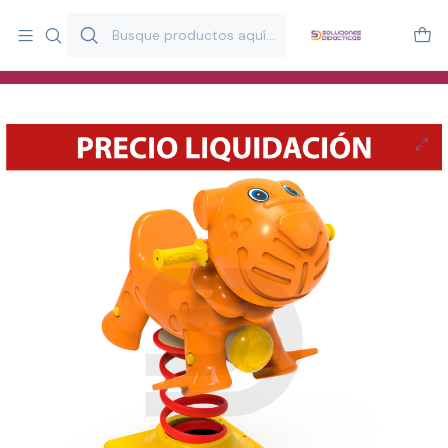
Más de 20 años desarrollando material didáctico para educación
y estimulación infantil en Chile.
Especialistas en recursos educativos para aulas, terapeutas y
familias.