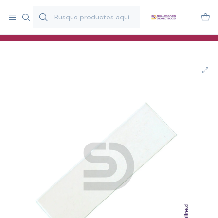
Más de 20 años desarrollando material didáctico para educación
y estimulación infantil en Chile.
Especialistas en recursos educativos para aulas, terapeutas y
familias.