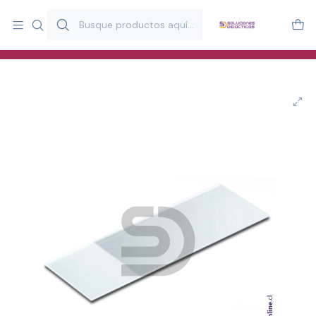
Más de 20 años desarrollando material didáctico para educación
y estimulación infantil en Chile.
Especialistas en recursos educativos para aulas, terapeutas y
familias.