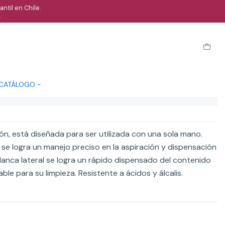
ntil en Chile.
.
mática verde 10Ml
Cotizar
 CATÁLOGO -
ones
ón, está diseñada para ser utilizada con una sola mano.
se logra un manejo preciso en la aspiración y dispensación
alanca lateral se logra un rápido dispensado del contenido
le para su limpieza. Resistente a ácidos y álcalis.