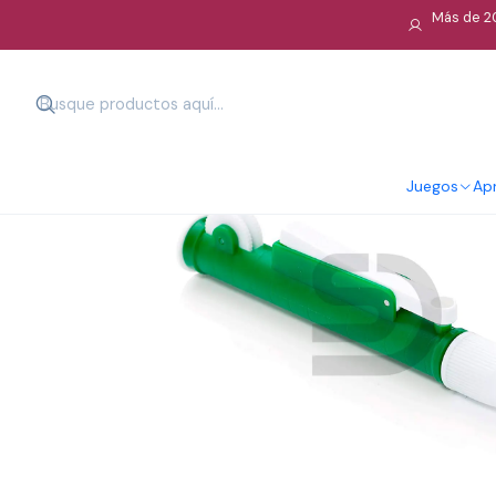
Más de 20
Juegos
Apr