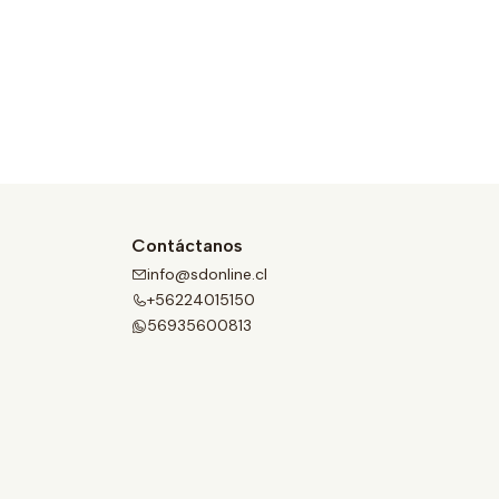
Contáctanos
info@sdonline.cl
+56224015150
56935600813