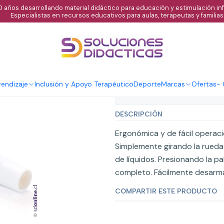
 años desarrollando material didáctico para educación y estimulación infa
Especialistas en recursos educativos para aulas, terapeutas y familias
|
Propipeta auto
endizaje
Inclusión y Apoyo Terapéutico
Deporte
Marcas
Ofertas
-
Mostrar stock de ubicaci
DESCRIPCIÓN
Ergonómica y de fácil operaci
Simplemente girando la rueda 
de líquidos. Presionando la p
completo. Fácilmente desarmab
COMPARTIR ESTE PRODUCTO