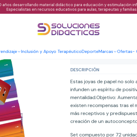
 años desarrollando material didáctico para educación y estimulación infa
Especialistas en recursos educativos para aulas, terapeutas y familias
|
Pulseras motiv
Agregar al C
Cantidad
endizaje
Inclusión y Apoyo Terapéutico
Deporte
Marcas
Ofertas
-
Mostrar stock de ubicaci
DESCRIPCIÓN
Estas joyas de papel no solo
infunden un espíritu de posit
mentalidad.Objetivo: Aumenta
existen recompensas tras el m
más receptivos y predispuest
creación de un autoconcepto p
Set compuesto por 72 unidade