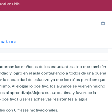
ntil en Chile.
.
acionales ciclo básico a media
arro
Comprar ahora
Cotizar
 CATÁLOGO -
ones
 adornan las muñecas de los estudiantes, sino que también
ividad y logro en el aula contagiando a todos de una buena
r la capacidad de esfuerzo ya que los niños perciben que
ismo. Al elogiar lo positivo, los alumnos se vuelven mucho
os al aprendizaje.Mejora su autoestima y favorece la
ositivo.Pulseras adhesivas resistentes al agua.
s con 6 frases motivacionales.