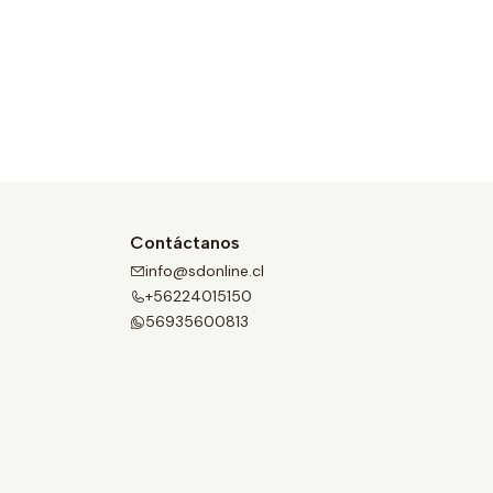
Contáctanos
info@sdonline.cl
+56224015150
56935600813