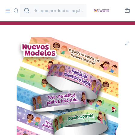
Más de 20 años desarrollando material didáctico para educación
y estimulación infantil en Chile.
Especialistas en recursos educativos para aulas, terapeutas y
familias.