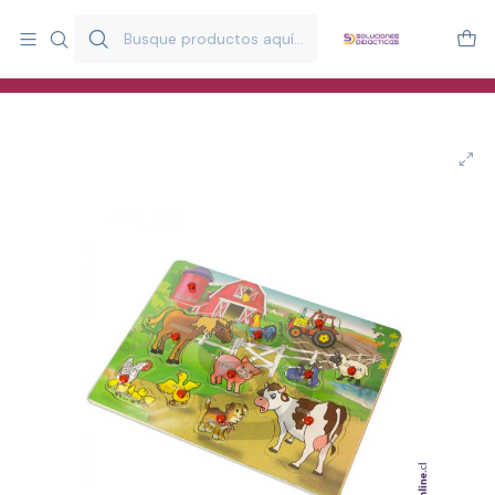
Más de 20 años desarrollando material didáctico para educación
y estimulación infantil en Chile.
Especialistas en recursos educativos para aulas, terapeutas y
familias.