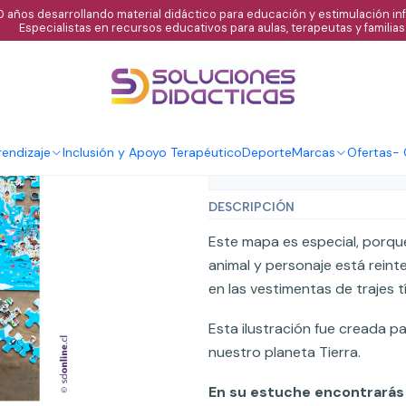
 años desarrollando material didáctico para educación y estimulación infa
Especialistas en recursos educativos para aulas, terapeutas y familias
|
Puzzle infantil 
Agregar al C
Cantidad
endizaje
Inclusión y Apoyo Terapéutico
Deporte
Marcas
Ofertas
-
Mostrar stock de ubicaci
DESCRIPCIÓN
Este mapa es especial, porque
animal y personaje está rein
en las vestimentas de trajes t
Esta ilustración fue creada p
nuestro planeta Tierra.
En su estuche encontrarás