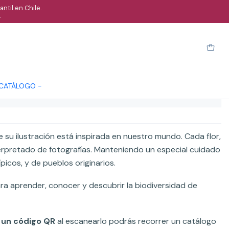
ntil en Chile.
.
104 piezas planisferio
arro
Comprar ahora
Cotizar
 CATÁLOGO -
ones
 su ilustración está inspirada en nuestro mundo. Cada flor,
terpretado de fotografías. Manteniendo un especial cuidado
ípicos, y de pueblos originarios.
ara aprender, conocer y descubrir la biodiversidad de
 un código QR
al escanearlo podrás recorrer un catálogo