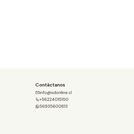
Contáctanos
info@sdonline.cl
+56224015150
56935600813