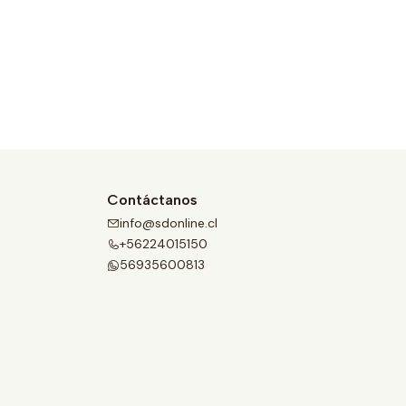
Contáctanos
info@sdonline.cl
+56224015150
56935600813