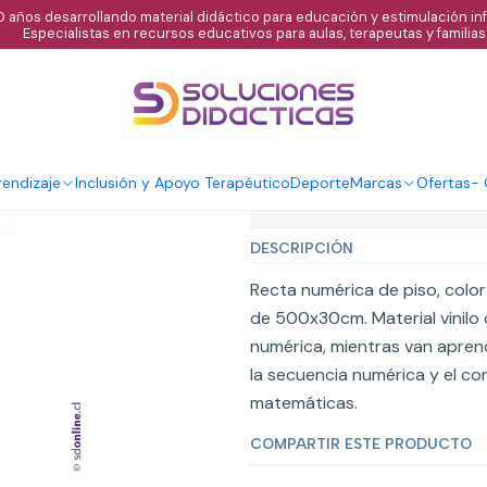
 años desarrollando material didáctico para educación y estimulación infa
Especialistas en recursos educativos para aulas, terapeutas y familias
|
Recta numérica
Agregar al C
Cantidad
endizaje
Inclusión y Apoyo Terapéutico
Deporte
Marcas
Ofertas
-
Mostrar stock de ubicaci
DESCRIPCIÓN
Recta numérica de piso, colo
de 500x30cm. Material vinilo d
numérica, mientras van aprend
la secuencia numérica y el con
matemáticas.
COMPARTIR ESTE PRODUCTO