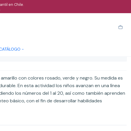
ntil en Chile.
.
 de piso 5 metros
arro
Comprar ahora
Cotizar
 CATÁLOGO -
ones
r amarillo con colores rosado, verde y negro. Su medida es
urable. En esta actividad los niños avanzan en una línea
iendo los números del 1 al 20, así como también aprenden
teo básico, con el fin de desarrollar habilidades