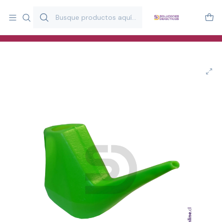
Más de 20 años desarrollando material didáctico para educación
y estimulación infantil en Chile.
Especialistas en recursos educativos para aulas, terapeutas y
familias.