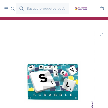
Más de 20 años desarrollando material didáctico para educación
y estimulación infantil en Chile.
Especialistas en recursos educativos para aulas, terapeutas y
familias.