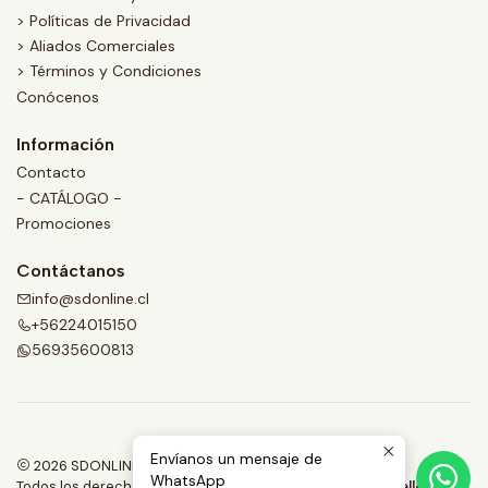
> Políticas de Privacidad
> Aliados Comerciales
> Términos y Condiciones
Conócenos
Información
Contacto
- CATÁLOGO -
Promociones
Contáctanos
info@sdonline.cl
+56224015150
56935600813
Envíanos un mensaje de
2026 SDONLINE.
WhatsApp
Todos los derechos reservados.
Desarrollado por Jumpseller
.