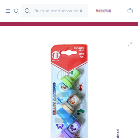
Más de 20 años desarrollando material didáctico para educación
y estimulación infantil en Chile.
Especialistas en recursos educativos para aulas, terapeutas y
familias.